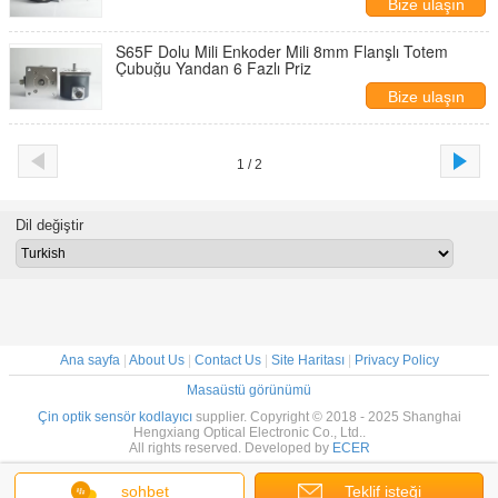
Bize ulaşın
S65F Dolu Mili Enkoder Mili 8mm Flanşlı Totem
Çubuğu Yandan 6 Fazlı Priz
Bize ulaşın
1 / 2
Dil değiştir
Ana sayfa
|
About Us
|
Contact Us
|
Site Haritası
|
Privacy Policy
Masaüstü görünümü
Çin optik sensör kodlayıcı
supplier. Copyright © 2018 - 2025 Shanghai
Hengxiang Optical Electronic Co., Ltd..
All rights reserved. Developed by
ECER
sohbet
Teklif isteği