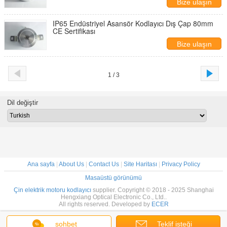
Bize ulaşın
IP65 Endüstriyel Asansör Kodlayıcı Dış Çap 80mm
CE Sertifikası
Bize ulaşın
1 / 3
Dil değiştir
Ana sayfa
|
About Us
|
Contact Us
|
Site Haritası
|
Privacy Policy
Masaüstü görünümü
Çin elektrik motoru kodlayıcı
supplier. Copyright © 2018 - 2025 Shanghai
Hengxiang Optical Electronic Co., Ltd..
All rights reserved. Developed by
ECER
sohbet
Teklif isteği