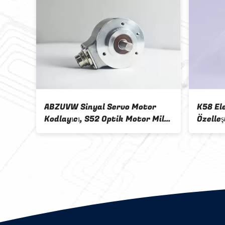
 Dc
ABZUVW Sinyal Servo Motor
K58 Ele
Kodlayıcı, S52 Optik Motor Mili
Özelleş
ı
Kodlayıcıları 5000 Çözünürlük
Kodlayı