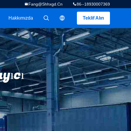
Fang@shhxgd.cn
86--18930007369
Hakkımızda
Teklif Alın
描述
描述
yıcı