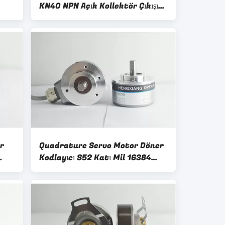
KN40 NPN Açık Kollektör Çıkışı
1024 Darbe
r
Quadrature Servo Motor Döner
Kodlayıcı S52 Katı Mil 16384
Çözünürlük Hattı Sürücüsü
26C31 Çıkış