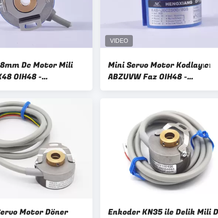
48mm Dc Motor Mili
Mini Servo Motor Kodlayıcı
K48 OIH48 -
ABZUVW Faz OIH48 -
0 Değiştirme
1024P6L65v Kodlayıcı K48
ervo Motor Döner
Enkoder KN35 ile Delik Mili 