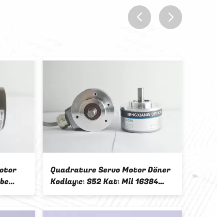
prev
next
otor
Quadrature Servo Motor Döner
Dış 
rbe
Kodlayıcı S52 Katı Mil 16384
Kodla
plu
Çözünürlük Hattı Sürücüsü
Gecik
26C31 Çıkış