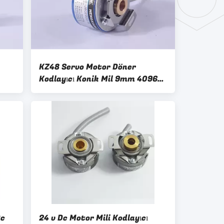
KZ48 Servo Motor Döner
Kodlayıcı Konik Mil 9mm 4096
Çözünürlük 8 Kutuplu Hat
Sürücüsü 26LS31 A-ZKD-12-
250BM / 2P-G05L-C
Dc
24 v Dc Motor Mili Kodlayıcı