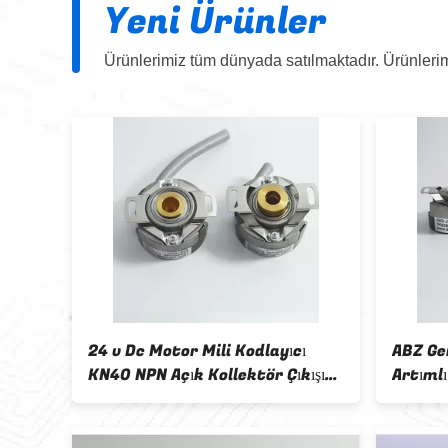
Yeni Ürünler
Ürünlerimiz tüm dünyada satılmaktadır. Ürünlerim
li
24 v Dc Motor Mili Kodlayıcı
ABZ Ger
KN40 NPN Açık Kollektör Çıkışı
Artımlı
1024 Darbe
40mm