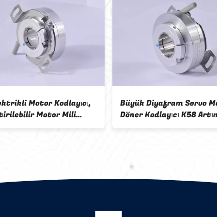
ktrikli Motor Kodlayıcı,
Büyük Diyafram Servo M
tirilebilir Motor Mili
Döner Kodlayıcı K58 Artım
cı Kalınlığı 24mm
Boş Mil 22mm 28800 Ppr