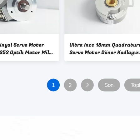
nyal Servo Motor
Ultra Ince 18mm Quadratur
 S52 Optik Motor Mili
Servo Motor Döner Kodlayıcı
ları 5000 Çözünürlük
KN35 Konik Delik Mili 7mm
1
2
Son
Top