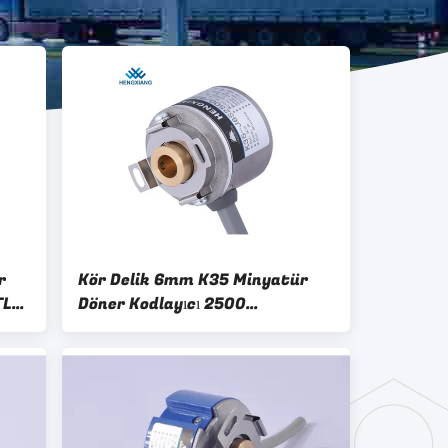
r
Kör Delik 6mm K35 Minyatür
TL
Döner Kodlayıcı 2500
Çözünürlük 4 Kutuplu