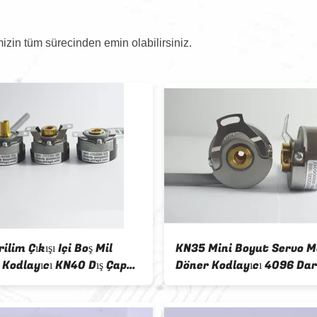
izin tüm sürecinden emin olabilirsiniz.
ilim Çıkışı Içi Boş Mil
KN35 Mini Boyut Servo M
 Kodlayıcı KN40 Dış Çap
Döner Kodlayıcı 4096 Da
Diferansiyel Çıkış 4 Kutu
5VDC