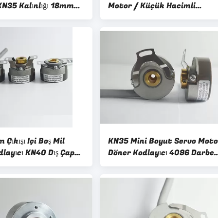
KN35 Kalınlığı 18mm
Motor / Küçük Hacimli
har Plaka Ile
Endüstriyel Döner Kodlayıcı
 Çıkışı Içi Boş Mil
KN35 Mini Boyut Servo Moto
dlayıcı KN40 Dış Çap
Döner Kodlayıcı 4096 Darbe
Diferansiyel Çıkış 4 Kutuplu
5VDC