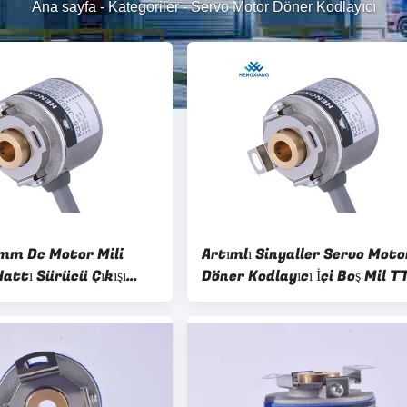
Ana sayfa
-
Kategoriler
-
Servo Motor Döner Kodlayıcı
5mm Dc Motor Mili
Artımlı Sinyaller Servo Moto
Hattı Sürücü Çıkışı
Döner Kodlayıcı İçi Boş Mil T
nyalli 5 V DC
Döner Kodlayıcı