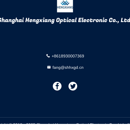
Shanghai Hengxiang Optical Electronic Co., Ltd
+8618930007369
fang@shhxgd.cn
描
描
述
述
right © 2018 - 2025 Shanghai Hengxiang Optical Electronic Co., Ltd.. 