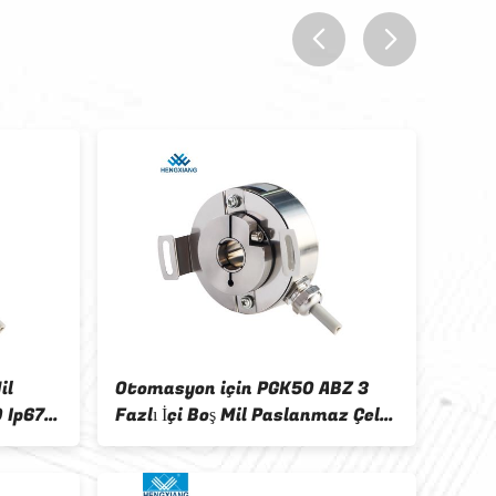
prev
next
il
Otomasyon için PGK50 ABZ 3
DC30
 Ip67
Fazlı İçi Boş Mil Paslanmaz Çelik
Artı
Enkoder