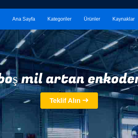
Ana Sayfa
Kategoriler
Ürünler
Kaynaklar
 boş mil artan enkode
Teklif Alın