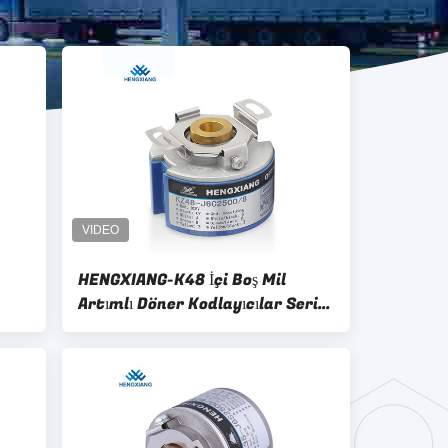
HENGXIANG-K48 İçi Boş Mil
Artımlı Döner Kodlayıcılar Serisi
SEB 50-10000P/R