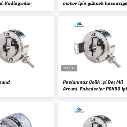
lı Kodlayıcılar
motor için yüksek hassasiye
içi boş mil döner kodlayıcı
ound
Paslanmaz Çelik İçi Boş Mil
Artımlı Enkoderler PGK50 Ip
Otomasyon Kontrolü