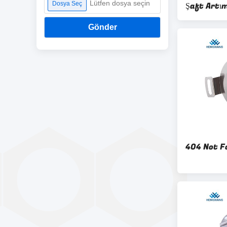
Lütfen dosya seçin
Dosya Seç
Şaft Artım
Gönder
404 Not F