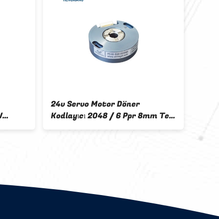
24v Servo Motor Döner
1024p
W
Kodlayıcı 2048 / 6 Ppr 8mm Tek
Enko
tik
Rulmanlı İçi Boş Mil
Moto