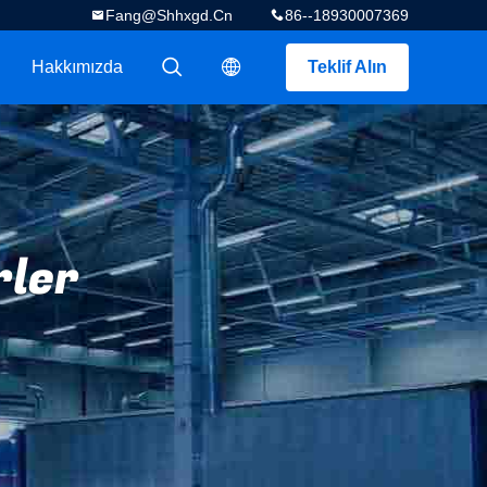
Fang@shhxgd.cn
86--18930007369
Hakkımızda
Teklif Alın
描述
描述
rler