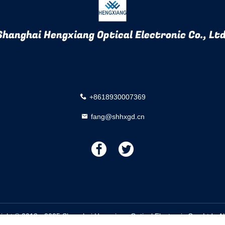
Shanghai Hengxiang Optical Electronic Co., Ltd
+8618930007369
fang@shhxgd.cn
描
描
述
述
right © 2018 - 2025 Shanghai Hengxiang Optical Electronic Co., Ltd.. 