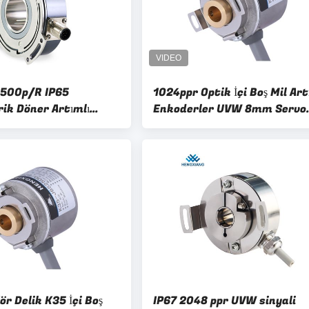
2500p/R IP65
1024ppr Optik İçi Boş Mil Art
ik Döner Artımlı
Enkoderler UVW 8mm Servo
dlayıcı
Motor Tekstil
r Delik K35 İçi Boş
IP67 2048 ppr UVW sinyali