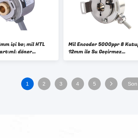
mm içi boş mil HTL
Mil Encoder 5000ppr 8 Kutu
artımlı döner
12mm ile Su Geçirmez
 itme çekme IP50
Paslanmaz Leke
1
2
3
4
5
Son