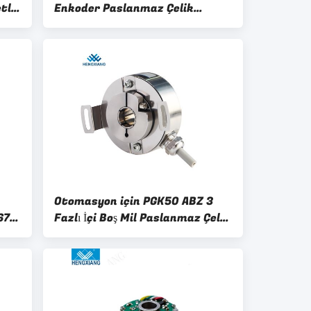
tli
Enkoder Paslanmaz Çelik
Yüksek Koruma
Otomasyon için PGK50 ABZ 3
67
Fazlı İçi Boş Mil Paslanmaz Çelik
Enkoder