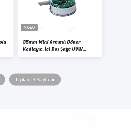
plu
35mm Mini Artımlı Döner
Kodlayıcı İçi Boş Şaft UVW
Sinyal Servo Motor Robotik
Toplam 6 Sayfalar