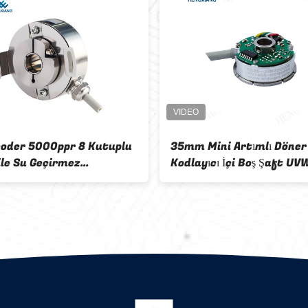
coder 5000ppr 8 Kutuplu
35mm Mini Artımlı Döner
le Su Geçirmez
Kodlayıcı İçi Boş Şaft UV
maz Leke
Sinyal Servo Motor Robo