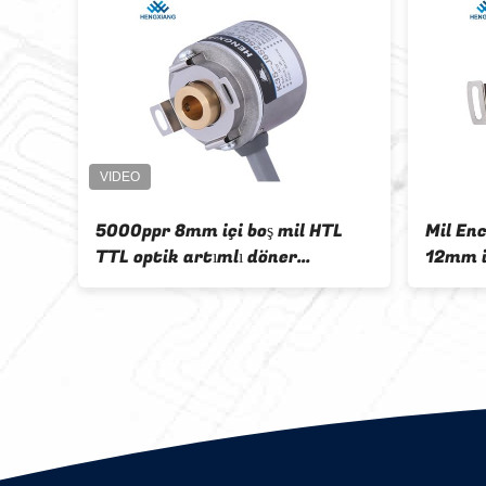
5000ppr 8mm içi boş mil HTL
Mil En
etli
TTL optik artımlı döner
12mm i
kodlayıcı itme çekme IP50
Paslan