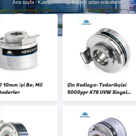
Ana sayfa
-
Kategoriler
-
İçi boş mil artan enkoderler
 10mm İçi Boş Mil
Çin Kodlayıcı Tedarikçisi
koderler
5000ppr K76 UVW Sinyal
Darbesi 32768 Ppr'ye Kadar