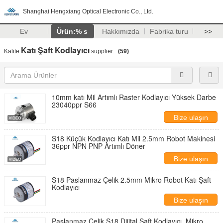
Shanghai Hengxiang Optical Electronic Co., Ltd.
Ev
Ürün:% s
Hakkımızda
Fabrika turu
>>
Katı Şaft Kodlayıcı
Kalite
supplier.
(59)
10mm katı Mil Artımlı Raster Kodlayıcı Yüksek Darbe
23040ppr S66
Bize ulaşın
S18 Küçük Kodlayıcı Katı Mil 2.5mm Robot Makinesi
36ppr NPN PNP Artımlı Döner
Bize ulaşın
S18 Paslanmaz Çelik 2.5mm Mikro Robot Katı Şaft
Kodlayıcı
Bize ulaşın
Paslanmaz Çelik S18 Dijital Şaft Kodlayıcı, Mikro