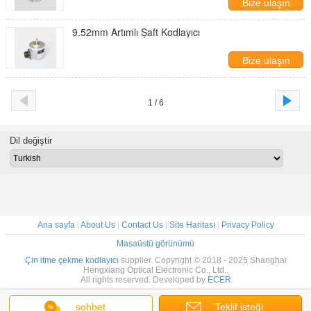
Bize ulaşın
9.52mm Artımlı Şaft Kodlayıcı
Bize ulaşın
1 / 6
Dil değiştir
Ana sayfa
|
About Us
|
Contact Us
|
Site Haritası
|
Privacy Policy
Masaüstü görünümü
Çin itme çekme kodlayıcı
supplier. Copyright © 2018 - 2025 Shanghai
Hengxiang Optical Electronic Co., Ltd..
All rights reserved. Developed by
ECER
sohbet
Teklif isteği