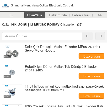
Shanghai Hengxiang Optical Electronic Co., Ltd.
Ev
Ürün:% s
Hakkımızda
Fabrika turu
>>
Tek Dönüşlü Mutlak Kodlayıcı
Kalite
supplier.
(35)
Delik Çok Dönüşlü Mutlak Enkoder MP55 24 16bit
Servo Motor Robotu
Bize ulaşın
Robotik için Döner Mutlak Tek Dönüşlü Enkoder
24bit Rs485
Bize ulaşın
11 bit İçi boş mil gri kod mutlak kodlayıcı parayüksek
hassasiyetli IP65 8mm mil
Bize ulaşın
IP65 Yüksek Koruma Tek Turlu Mutlak Enkoder Katı