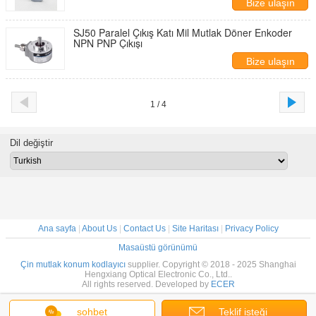
Bize ulaşın
SJ50 Paralel Çıkış Katı Mil Mutlak Döner Enkoder
NPN PNP Çıkışı
Bize ulaşın
1 / 4
Dil değiştir
Ana sayfa
|
About Us
|
Contact Us
|
Site Haritası
|
Privacy Policy
Masaüstü görünümü
Çin mutlak konum kodlayıcı
supplier. Copyright © 2018 - 2025 Shanghai
Hengxiang Optical Electronic Co., Ltd..
All rights reserved. Developed by
ECER
sohbet
Teklif isteği